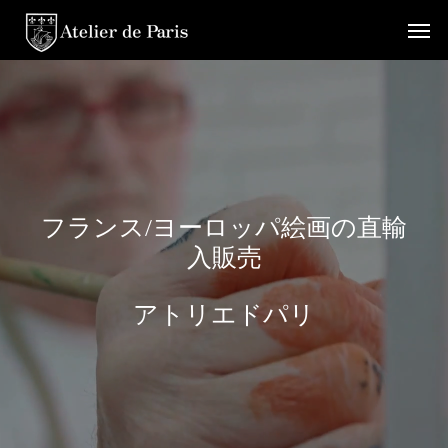
フ
ラ
ン
ス
/
ヨ
ー
ロ
ッ
パ
絵
画
の
直
輸
入
販
売
ア
ト
リ
エ
ド
パ
リ