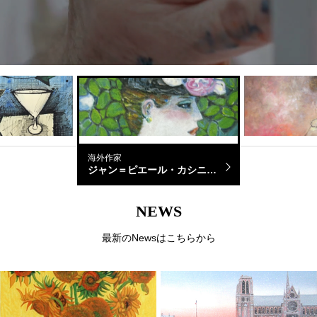
海外作家
海外作家
ジャン＝ピエール・カシニョール
フェ
ジャン・ジャ
NEWS
最新のNewsはこちらから