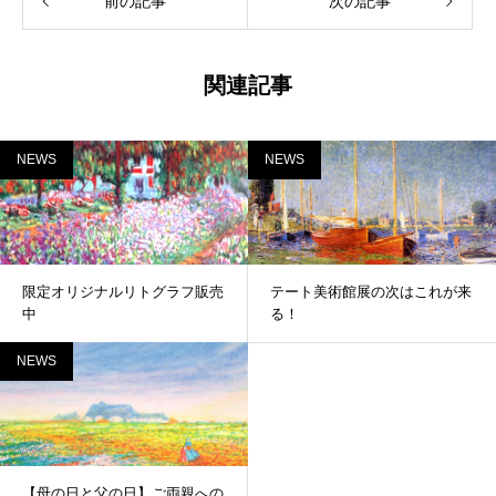
前の記事
次の記事
関連記事
NEWS
NEWS
限定オリジナルリトグラフ販売
テート美術館展の次はこれが来
中
る！
NEWS
【母の日と父の日】ご両親への