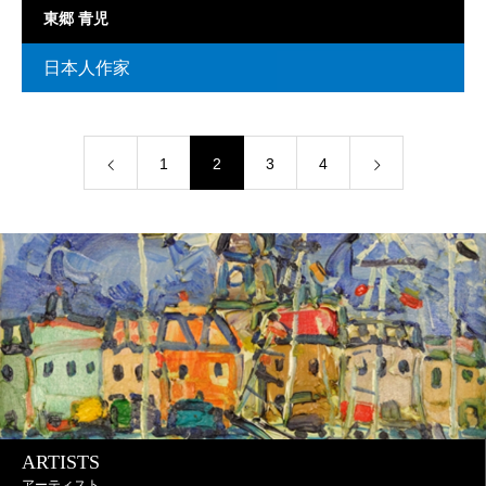
東郷 青児
日本人作家
1
2
3
4
ARTISTS
アーティスト