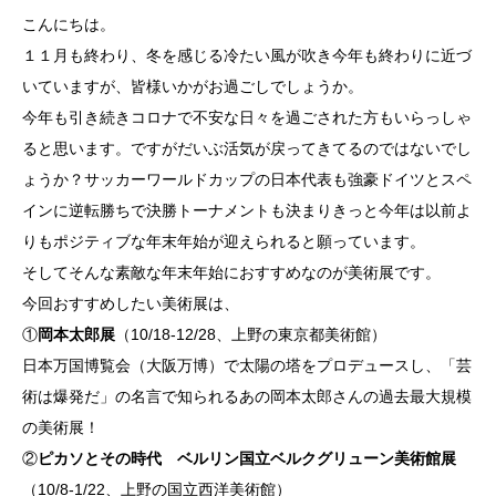
こんにちは。
１１月も終わり、冬を感じる冷たい風が吹き今年も終わりに近づ
いていますが、皆様いかがお過ごしでしょうか。
今年も引き続きコロナで不安な日々を過ごされた方もいらっしゃ
ると思います。ですがだいぶ活気が戻ってきてるのではないでし
ょうか？サッカーワールドカップの日本代表も強豪ドイツとスペ
インに逆転勝ちで決勝トーナメントも決まりきっと今年は以前よ
りもポジティブな年末年始が迎えられると願っています。
そしてそんな素敵な年末年始におすすめなのが美術展です。
今回おすすめしたい美術展は、
①
岡本太郎展
（10/18-12/28、上野の東京都美術館）
日本万国博覧会（大阪万博）で太陽の塔をプロデュースし、「芸
術は爆発だ」の名言で知られるあの岡本太郎さんの過去最大規模
の美術展！
②
ピカソとその時代 ベルリン国立ベルクグリューン美術館展
（10/8-1/22、上野の国立西洋美術館）