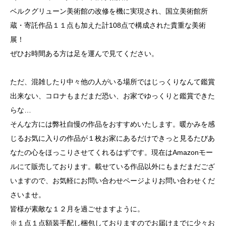
ベルクグリューン美術館の改修を機に実現され、国立美術館所
蔵・寄託作品１１点も加えた計108点で構成された貴重な美術
展！
ぜひお時間ある方は足を運んで見てください。
ただ、混雑したり中々他の人がいる場所ではじっくりなんて鑑賞
出来ない、コロナもまだまだ恐い、お家でゆっくりと鑑賞できた
らな…
そんな方には弊社自慢の作品をおすすめいたします。暖かみを感
じるお気に入りの作品が１枚お家にあるだけできっと見るたびあ
なたの心をほっこりさせてくれるはずです。現在は
Amazonモー
ル
にて販売しております。載せている作品以外にもまだまだござ
いますので、お気軽にお問い合わせページよりお問い合わせくだ
さいませ。
皆様が素敵な１２月を過ごせますように。
※１点１点額装手配し梱包しておりますのでお届けまでに少々お